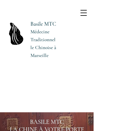
Basile MTC
Médecine
Traditionnel
le Chinoise à
Marseille
BASILE MTC
LA CHINE À VOTRE PORTE